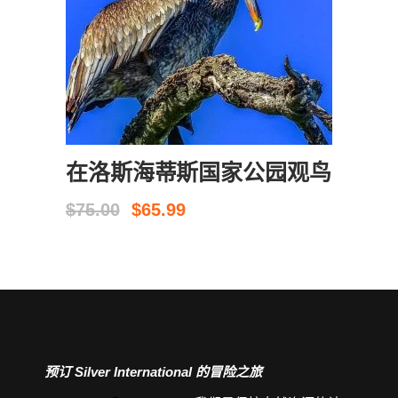
现在预订
在洛斯海蒂斯国家公园观鸟
原
当
$
75.00
$
65.99
价
前
为：
价
$75.00。
格
为：
$65.99。
预订 Silver International 的冒险之旅