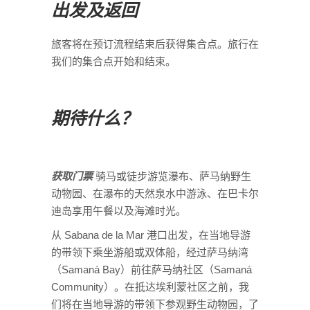
出发及返回
旅客将在预订流程结束后获得集合点。旅行在
我们的集合点开始和结束。
期待什么？
获取门票
骑马或徒步游览瀑布、萨马纳野生
动物园、在瀑布的天然泉水中游泳、在巴卡尔
迪岛享用午餐以及海滩时光。
从 Sabana de la Mar 港口出发，在当地导游
的带领下乘坐游船或双体船，经过萨马纳湾
（Samaná Bay）前往萨马纳社区（Samaná
Community）。在抵达埃利蒙社区之前，我
们将在当地导游的带领下参观野生动物园，了