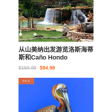
买票
从山美纳出发游览洛斯海蒂
斯和Caño Hondo
原
当
$
150.00
$
94.99
价
前
为：
价
SALE
$150.00。
格
为：
$94.99。