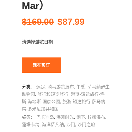
Mar）
原
当
$
169.00
$
87.99
价
前
为：
价
请选择游览日期
$169.00。
格
为：
$87.99。
现在预订
分类：
远足
,
骑马游览瀑布
,
午餐
,
萨马纳野生
动物园
,
旅行和短途旅行
,
游览-短途旅行-洛
斯-海地斯-国家公园
,
旅游-短途旅行-萨马纳
湾-多米尼加共和国
标签：
巴卡迪岛
,
海滩时光
,
倒下
,
柠檬瀑布
,
蓬塔卡纳
,
海洋萨凡纳
,
沙门
,
沙门之旅