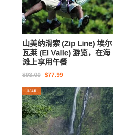
现在预订
山美纳滑索 (Zip Line) 埃尔
瓦莱 (El Valle) 游览，在海
滩上享用午餐
原
当
$
93.00
$
77.99
价
前
为：
价
SALE
$93.00。
格
为：
$77.99。