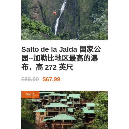
现在预订
Salto de la Jalda 国家公
园--加勒比地区最高的瀑
布，高 272 英尺
原
当
$
89.00
$
67.99
价
前
为：
价
SALE
$89.00。
格
为：
$67.99。