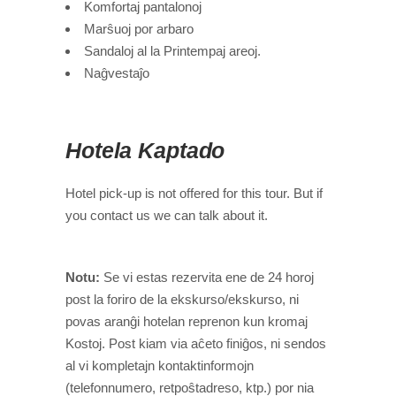
Komfortaj pantalonoj
Marŝuoj por arbaro
Sandaloj al la Printempaj areoj.
Naĝvestaĵo
Hotela Kaptado
Hotel pick-up is not offered for this tour. But if
you contact us we can talk about it.
Notu:
Se vi estas rezervita ene de 24 horoj
post la foriro de la ekskurso/ekskurso, ni
povas aranĝi hotelan reprenon kun kromaj
Kostoj. Post kiam via aĉeto finiĝos, ni sendos
al vi kompletajn kontaktinformojn
(telefonnumero, retpoŝtadreso, ktp.) por nia