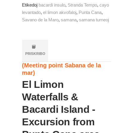
Etikedoj
bacardi insulo
,
Stranda Tempo
,
cayo
levantado
,
el limon akvofaloj
,
Punta Cana
,
Savano de la Maro
,
samana
,
samana turneoj
PRISKRIBO
(Meeting point Sabana de la
mar)
El Limon
Waterfalls &
Bacardi Island -
Excursion from