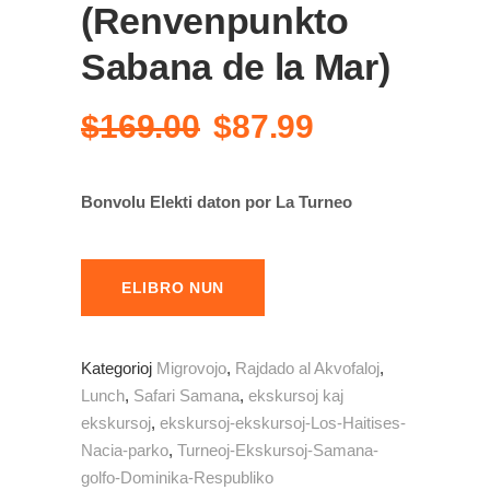
(Renvenpunkto
Sabana de la Mar)
Original
Current
$
169.00
$
87.99
price
price
was:
is:
Bonvolu Elekti daton por La Turneo
$169.00.
$87.99.
ELIBRO NUN
Kategorioj
Migrovojo
,
Rajdado al Akvofaloj
,
Lunch
,
Safari Samana
,
ekskursoj kaj
ekskursoj
,
ekskursoj-ekskursoj-Los-Haitises-
Nacia-parko
,
Turneoj-Ekskursoj-Samana-
golfo-Dominika-Respubliko