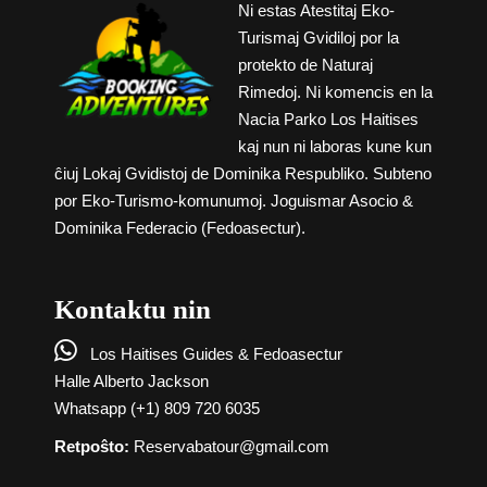
Ni estas Atestitaj Eko-
Turismaj Gvidiloj por la
protekto de Naturaj
Rimedoj. Ni komencis en la
Nacia Parko Los Haitises
kaj nun ni laboras kune kun
ĉiuj Lokaj Gvidistoj de Dominika Respubliko. Subteno
por Eko-Turismo-komunumoj. Joguismar Asocio &
Dominika Federacio (Fedoasectur).
Kontaktu nin

Los Haitises Guides & Fedoasectur
Halle Alberto Jackson
Whatsapp (+1) 809 720 6035
Retpoŝto:
Reservabatour@gmail.com