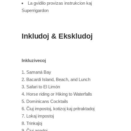
La gvidilo provizas instrukcion kaj
Superrigardon
Inkludoj & Ekskludoj
Inkluzivecoj
Samaná Bay
Bacardi Island, Beach, and Lunch
Safari to El Limón
Horse riding or Hiking to Waterfalls
Dominicans Cocktails
Ĉiuj impostoj, kotizoj kaj pritraktadoj
Lokaj impostoj
Trinkaĵoj
Ĉiuj agadoj