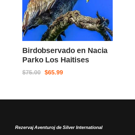
ELIBRO NUN
Birdobservado en Nacia
Parko Los Haitises
Original
Current
$
75.00
$
65.99
price
price
was:
is:
$75.00.
$65.99.
Rezervaj Aventuroj de Silver International