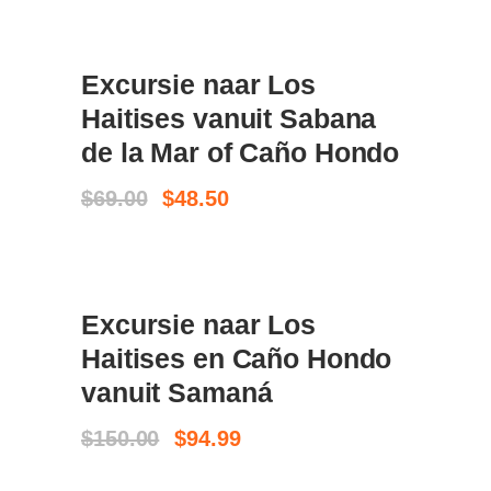
SALE
Excursie naar Los
BOEK NU
Haitises vanuit Sabana
de la Mar of Caño Hondo
Oorspronkelijke
Huidige
$
69.00
$
48.50
prijs
prijs
was:
is:
$69.00.
$48.50.
SALE
Excursie naar Los
KOOP KAARTJES
Haitises en Caño Hondo
vanuit Samaná
Oorspronkelijke
Huidige
$
150.00
$
94.99
prijs
prijs
was:
is: