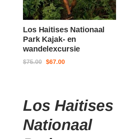
KOOP KAARTJES
Los Haitises Nationaal
Park Kajak- en
wandelexcursie
Oorspronkelijke
Huidige
$
75.00
$
67.00
prijs
prijs
was:
is:
$75.00.
$67.00.
Los Haitises
Nationaal