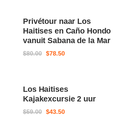
$150.00.
$94.99.
SALE
Privétour naar Los
BOEK NU
Haitises en Caño Hondo
vanuit Sabana de la Mar
Oorspronkelijke
Huidige
$
80.00
$
78.50
prijs
prijs
was:
is:
$80.00.
$78.50.
SALE
Los Haitises
BOEK NU
Kajakexcursie 2 uur
Oorspronkelijke
Huidige
$
59.00
$
43.50
prijs
prijs
was:
is:
$59.00.
$43.50.
SALE