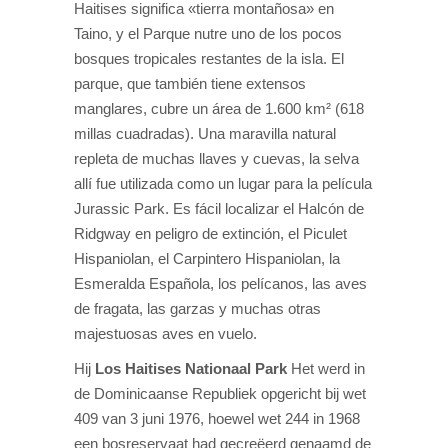
Haitises significa «tierra montañosa» en
Taino, y el Parque nutre uno de los pocos
bosques tropicales restantes de la isla. El
parque, que también tiene extensos
manglares, cubre un área de 1.600 km² (618
millas cuadradas). Una maravilla natural
repleta de muchas llaves y cuevas, la selva
allí fue utilizada como un lugar para la película
Jurassic Park. Es fácil localizar el Halcón de
Ridgway en peligro de extinción, el Piculet
Hispaniolan, el Carpintero Hispaniolan, la
Esmeralda Española, los pelícanos, las aves
de fragata, las garzas y muchas otras
majestuosas aves en vuelo.
Hij
Los Haitises Nationaal Park
Het werd in
de Dominicaanse Republiek opgericht bij wet
409 van 3 juni 1976, hoewel wet 244 in 1968
een bosreservaat had gecreëerd genaamd de