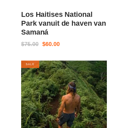
SALE
Los Haitises National
KOOP KAARTJES
Park vanuit de haven van
Samaná
Oorspronkelijke
Huidige
$
75.00
$
60.00
prijs
prijs
was:
is:
$75.00.
$60.00.
SALE