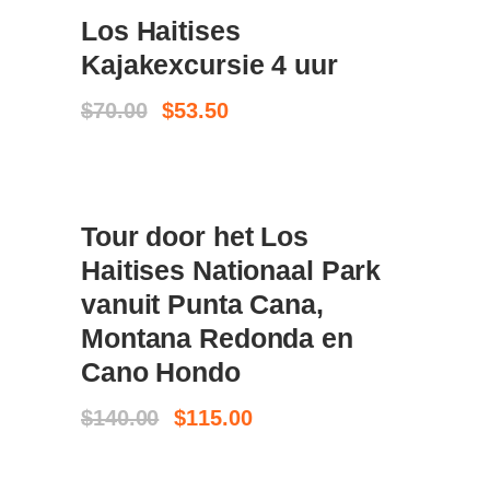
Los Haitises
BOEK NU
Kajakexcursie 4 uur
Oorspronkelijke
Huidige
$
70.00
$
53.50
prijs
prijs
was:
is:
$70.00.
$53.50.
SALE
Tour door het Los
BOEK NU
Haitises Nationaal Park
vanuit Punta Cana,
Montana Redonda en
Cano Hondo
Oorspronkelijke
Huidige
$
140.00
$
115.00
prijs
prijs
was:
is:
$140.00.
$115.00.